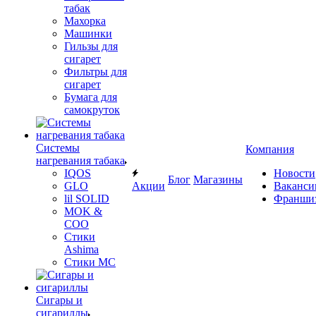
табак
Махорка
Машинки
Гильзы для
сигарет
Фильтры для
сигарет
Бумага для
самокруток
Системы
Компания
нагревания табака
IQOS
Новости
Блог
Магазины
GLO
Акции
Ваканси
lil SOLID
Франши
MOK &
COO
Стики
Ashima
Стики MC
Сигары и
сигариллы