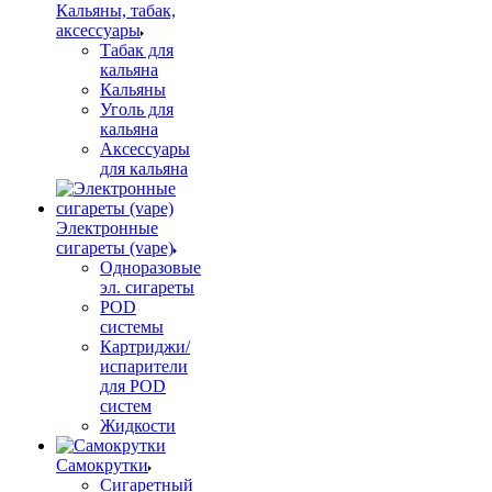
Кальяны, табак,
аксессуары
Табак для
кальяна
Кальяны
Уголь для
кальяна
Аксессуары
для кальяна
Электронные
сигареты (vape)
Одноразовые
эл. сигареты
POD
системы
Картриджи/
испарители
для POD
систем
Жидкости
Самокрутки
Сигаретный