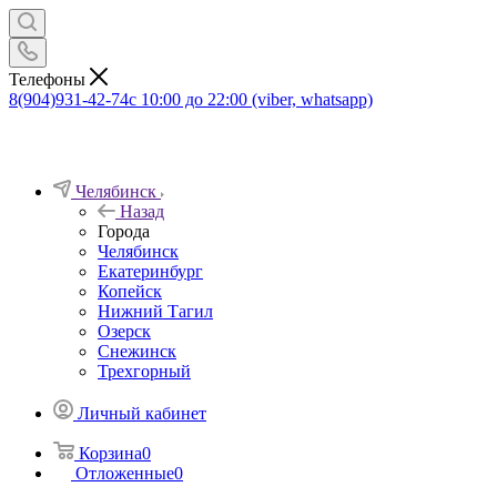
Телефоны
8(904)931-42-74
с 10:00 до 22:00 (viber, whatsapp)
Челябинск
Назад
Города
Челябинск
Екатеринбург
Копейск
Нижний Тагил
Озерск
Снежинск
Трехгорный
Личный кабинет
Корзина
0
Отложенные
0