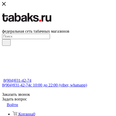
федеральная сеть табачных магазинов
8(904)931-42-74
8(904)931-42-74
с 10:00 до 22:00 (viber, whatsapp)
Заказать звонок
Задать вопрос
Войти
Корзина
0