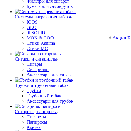
Фильтры для сигарет
Бумага для самокруток
Системы нагревания табака
IQOS
GLO
lil SOLID
MOK & COO
Акции
Б
Стики Ashima
Стики MC
Сигары и сигариллы
Сигары
Сигариллы
Аксессуары для сигар
Трубки и трубочный табак
Трубки
Трубочный табак
Аксессуары для трубок
Сигареты, папиросы
Сигареты
Папиросы
Кретек